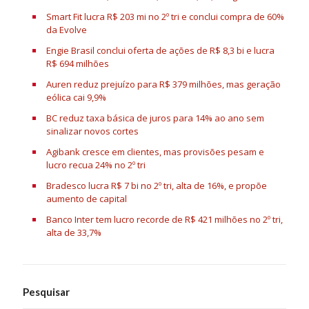
Smart Fit lucra R$ 203 mi no 2º tri e conclui compra de 60%
da Evolve
Engie Brasil conclui oferta de ações de R$ 8,3 bi e lucra
R$ 694 milhões
Auren reduz prejuízo para R$ 379 milhões, mas geração
eólica cai 9,9%
BC reduz taxa básica de juros para 14% ao ano sem
sinalizar novos cortes
Agibank cresce em clientes, mas provisões pesam e
lucro recua 24% no 2º tri
Bradesco lucra R$ 7 bi no 2º tri, alta de 16%, e propõe
aumento de capital
Banco Inter tem lucro recorde de R$ 421 milhões no 2º tri,
alta de 33,7%
Pesquisar