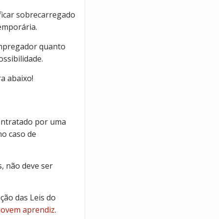
icar sobrecarregado
emporária.
 empregador quanto
ssibilidade.
ra abaixo!
ontratado por uma
no caso de
, não deve ser
ção das Leis do
 jovem aprendiz
.