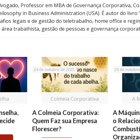
vogado, Professor em MBA de Governança Corporativa, Co
Philosophy in Business Administration (USA). É autor do livro
safios legais e de gestão do teletrabalho, home office e regi
 área trabalhista, gestão de pessoas e governança corporat
24 de outubro de 2025
20 de outubro
elha
Colmeia Corporativa
A 
nselha,
A Colmeia Corporativa:
A Máquin
ecide
Quem Faz sua Empresa
o Relaci
Florescer?
Combustí
Organiza