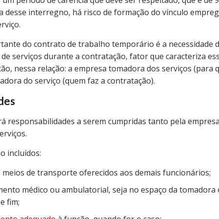
m período de carência que deve ser respeitado, que é de 9
a desse interregno, há risco de formação do vínculo empreg
rviço.
tante do contrato de trabalho temporário é a necessidade
e serviços durante a contratação, fator que caracteriza es
tão, nessa relação: a empresa tomadora dos serviços (par
tadora do serviço (quem faz a contratação).
des
rá responsabilidades a serem cumpridas tanto pela empre
erviços.
o incluídos:
s meios de transporte oferecidos aos demais funcionários;
mento médico ou ambulatorial, seja no espaço da tomadora 
e fim;