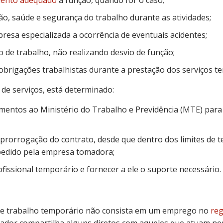
mento adequado
à função, quando for o caso;
o, saúde e segurança do trabalho durante as atividades;
esa especializada a ocorrência de eventuais acidentes;
o de trabalho, não realizando desvio de função;
brigações trabalhistas durante a prestação dos serviços t
 de serviços, está determinado:
mentos ao Ministério do Trabalho e Previdência (MTE) para o
 prorrogação do contrato, desde que dentro dos limites de 
 pedido pela empresa tomadora;
issional temporário e fornecer a ele o suporte necessário.
de trabalho temporário não consista em um emprego no
re