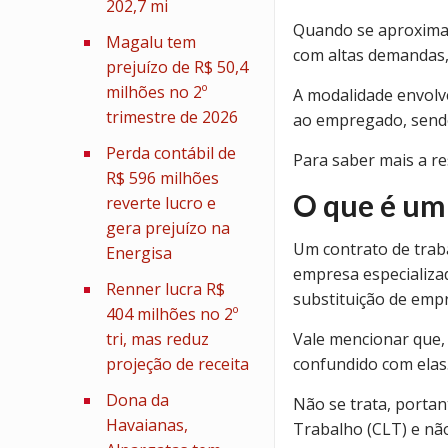
202,7 mi
Quando se aproximam
Magalu tem
com altas demandas,
prejuízo de R$ 50,4
milhões no 2º
A modalidade envolv
trimestre de 2026
ao empregado, sendo
Perda contábil de
Para saber mais a re
R$ 596 milhões
O que é um
reverte lucro e
gera prejuízo na
Um contrato de trab
Energisa
empresa especializa
Renner lucra R$
substituição de emp
404 milhões no 2º
tri, mas reduz
Vale mencionar que,
projeção de receita
confundido com elas
Dona da
Não se trata, portan
Havaianas,
Trabalho (CLT) e nã