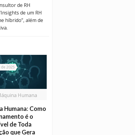
nsultor de RH
 “Insights de um RH
me híbrido”, além de
iva.
 de 2025
Máquina Humana
a Humana: Como
onamento é o
vel de Toda
ção que Gera