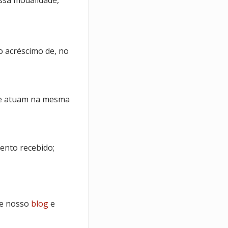
ssa modalidade,
o acréscimo de, no
que atuam na mesma
ento recebido;
se nosso
blog
e