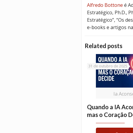
Alfredo Bottone
é Ad
Estratégico, Ph.D., 
Estratégico”, “Os de
e-books e artigos na
Related posts
31 de outubro de 2025
Ia Acons
Quando a IA Aco
mas o Coração D