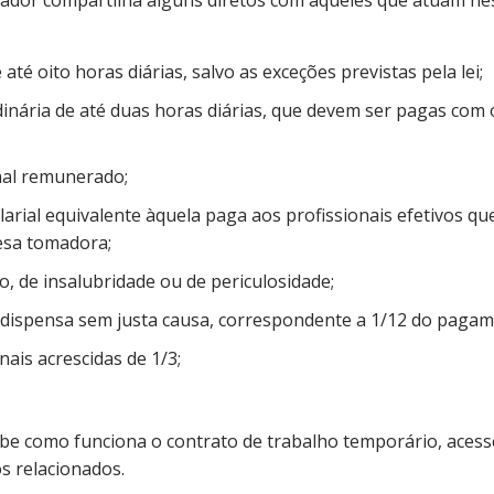
lhador compartilha alguns diretos com aqueles que atuam ne
 até oito horas diárias, salvo as exceções previstas pela lei;
inária de até duas horas diárias, que devem ser pagas com 
al remunerado;
arial equivalente àquela paga aos profissionais efetivos 
esa tomadora;
o, de insalubridade ou de periculosidade;
 dispensa sem justa causa, correspondente a 1/12 do pagam
nais acrescidas de 1/3;
abe como funciona o contrato de trabalho temporário, aces
os relacionados.