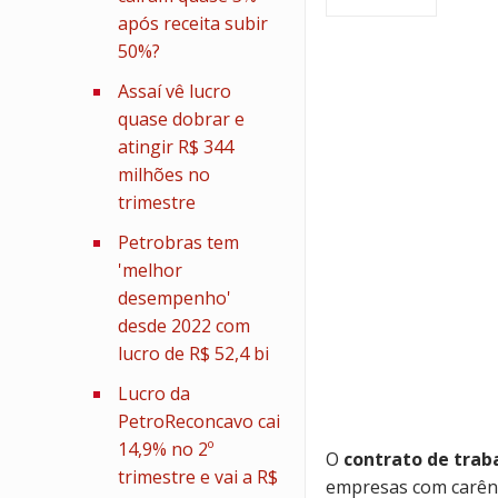
após receita subir
50%?
Assaí vê lucro
quase dobrar e
atingir R$ 344
milhões no
trimestre
Petrobras tem
'melhor
desempenho'
desde 2022 com
lucro de R$ 52,4 bi
Lucro da
PetroReconcavo cai
14,9% no 2º
O
contrato de trab
trimestre e vai a R$
empresas com carênc