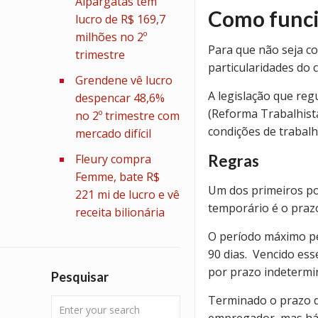
Alpargatas tem
Como funci
lucro de R$ 169,7
milhões no 2º
Para que não seja c
trimestre
particularidades do 
Grendene vê lucro
A legislação que re
despencar 48,6%
(Reforma Trabalhist
no 2º trimestre com
condições de trabal
mercado difícil
Fleury compra
Regras
Femme, bate R$
Um dos primeiros pon
221 mi de lucro e vê
temporário é o praz
receita bilionária
O período máximo pe
90 dias. Vencido ess
por prazo indetermi
Pesquisar
Terminado o prazo 