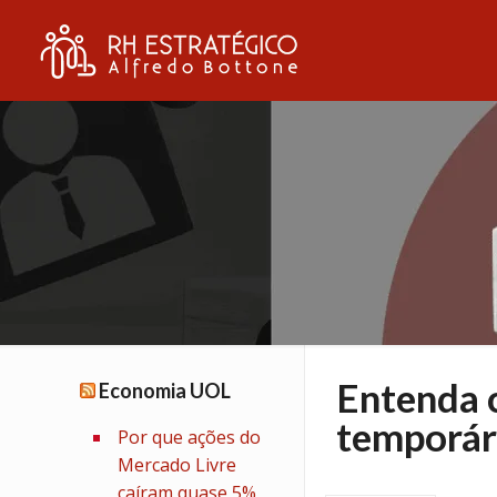
Entenda 
Economia UOL
temporár
Por que ações do
Mercado Livre
caíram quase 5%