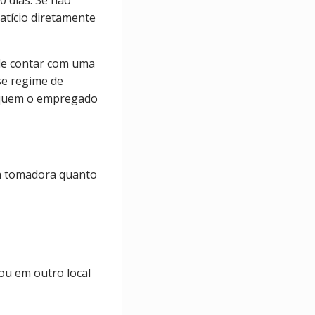
0 dias. Se não
atício diretamente
 de contar com uma
se regime de
a quem o empregado
sa tomadora quanto
ou em outro local