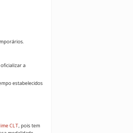
emporários.
ficializar a
tempo estabelecidos
gime CLT
, pois tem