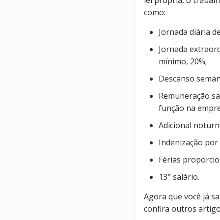
lei própria, o traba
como:
Jornada diária de
Jornada extraord
mínimo, 20%;
Descanso seman
Remuneração sal
função na empr
Adicional noturn
Indenização por
Férias proporcio
13° salário.
Agora que você já s
confira outros artig