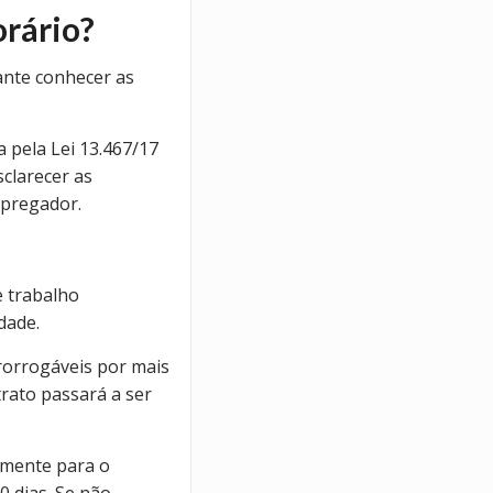
rário?
ante conhecer as
a pela Lei 13.467/17
clarecer as
mpregador.
e trabalho
dade.
rorrogáveis por mais
trato passará a ser
amente para o