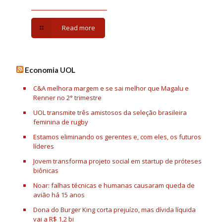
Read more
Economia UOL
C&A melhora margem e se sai melhor que Magalu e
Renner no 2° trimestre
UOL transmite três amistosos da seleção brasileira
feminina de rugby
Estamos eliminando os gerentes e, com eles, os futuros
líderes
Jovem transforma projeto social em startup de próteses
biônicas
Noar: falhas técnicas e humanas causaram queda de
avião há 15 anos
Dona do Burger King corta prejuízo, mas dívida líquida
vai a R$ 1,2 bi