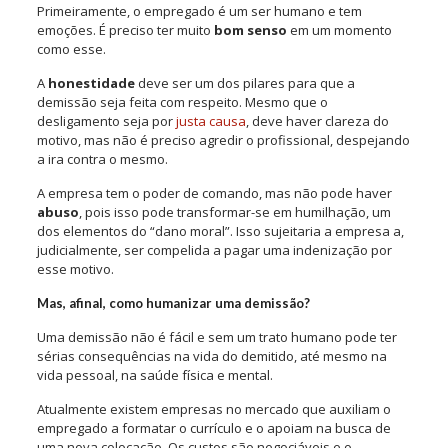
Primeiramente, o empregado é um ser humano e tem
emoções. É preciso ter muito
bom senso
em um momento
como esse.
A
honestidade
deve ser um dos pilares para que a
demissão seja feita com respeito. Mesmo que o
desligamento seja por
justa causa
, deve haver clareza do
motivo, mas não é preciso agredir o profissional, despejando
a ira contra o mesmo.
A empresa tem o poder de comando, mas não pode haver
abuso
, pois isso pode transformar-se em humilhação, um
dos elementos do “dano moral”. Isso sujeitaria a empresa a,
judicialmente, ser compelida a pagar uma indenização por
esse motivo.
Mas, afinal, como humanizar uma demissão?
Uma demissão não é fácil e sem um trato humano pode ter
sérias consequências na vida do demitido, até mesmo na
vida pessoal, na saúde física e mental.
Atualmente existem empresas no mercado que auxiliam o
empregado a formatar o currículo e o apoiam na busca de
uma nova colocação. Os custos são negociáveis e o