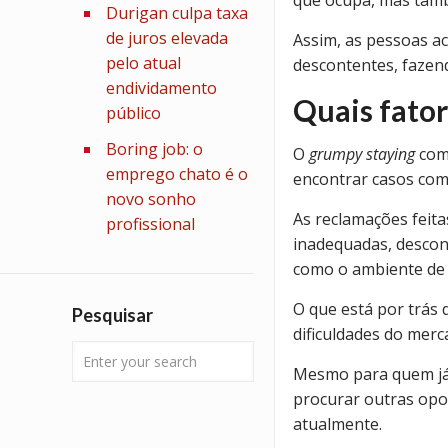
Durigan culpa taxa
de juros elevada
Assim, as pessoas a
pelo atual
descontentes, fazen
endividamento
Quais fato
público
Boring job: o
O
grumpy staying
come
emprego chato é o
encontrar casos com
novo sonho
As reclamações feit
profissional
inadequadas, desco
como o ambiente de 
O que está por trás
Pesquisar
dificuldades do merc
Mesmo para quem já 
procurar outras opor
atualmente.