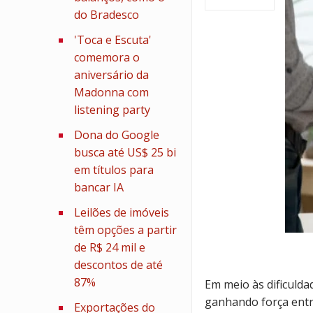
do Bradesco
'Toca e Escuta'
comemora o
aniversário da
Madonna com
listening party
Dona do Google
busca até US$ 25 bi
em títulos para
bancar IA
Leilões de imóveis
têm opções a partir
de R$ 24 mil e
descontos de até
87%
Em meio às dificuld
ganhando força entr
Exportações do