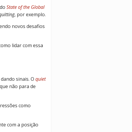
udo
State of the Global
quitting
, por exemplo.
endo novos desafios
como lidar com essa
dando sinais. O
quiet
 que não para de
xpressões como
nte com a posição