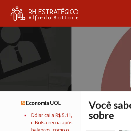
Você sabe
Economia UOL
sobre
Dólar cai a R$ 5,11,
e Bolsa recua após
balanços, como o