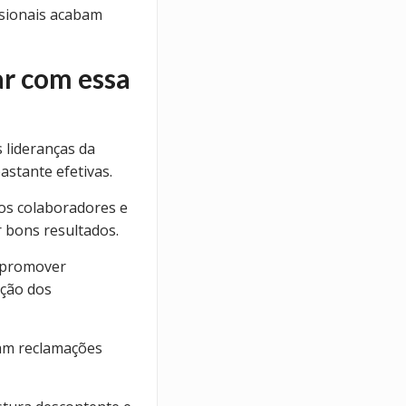
ssionais acabam
ar com essa
s lideranças da
stante efetivas.
 os colaboradores e
r bons resultados.
e promover
ção dos
ham reclamações