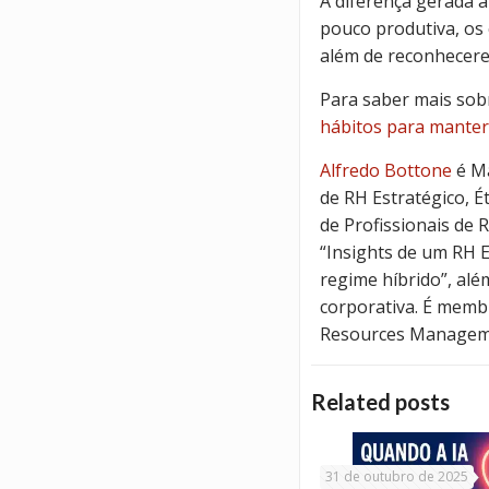
A diferença gerada a
pouco produtiva, os 
além de reconhecere
Para saber mais sob
hábitos para manter
Alfredo Bottone
é Ma
de RH Estratégico, É
de Profissionais de R
“Insights de um RH E
regime híbrido”, alé
corporativa. É memb
Resources Manageme
Related posts
31 de outubro de 2025