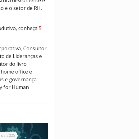
stura descontente e
o e o setor de RH,
odutivo, conheça
5
porativa, Consultor
to de Lideranças e
tor do livro
 home office e
oas e governança
ty for Human
 de 2025