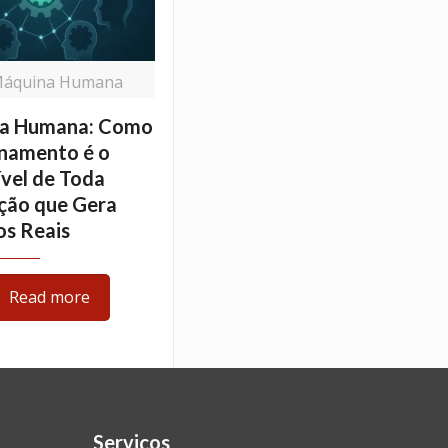
Máquina Humana
a Humana: Como
onamento é o
vel de Toda
ção que Gera
os Reais
Read more
Serviços