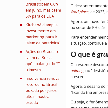
Brasil sobem 6,6%
O descontentamento
em julho, mas caem
Workplace
, de 2023,
5% para os EUA
Agora, um novo fenô
KitchenAid amplia
ao setor de RH e às 
investimento em
marketing para ir
Para entender melho
'além da batedeira'
situação, continue a 
Ações do Bradesco
O que é
gru
caem na Bolsa
após balanço do 2º
O crescente descont
trimestre
quitting
, ou “desistê
crescer.
Insolvência renova
recorde no Brasil,
Agora, o desafio do
puxada por juros
“ficando (na empres
altos, mostra
Ou seja, o fenômeno
estudo
que ocupa, mas tam