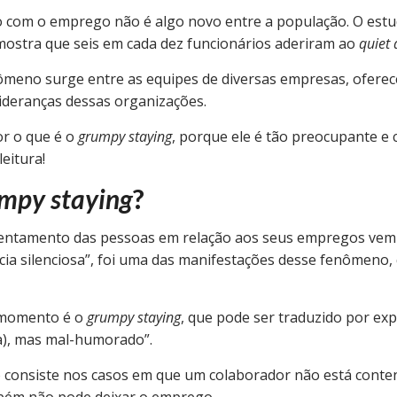
 com o emprego não é algo novo entre a população. O est
 mostra que seis em cada dez funcionários aderiram ao
quiet 
meno surge entre as equipes de diversas empresas, oferec
lideranças dessas organizações.
r o que é o
grumpy staying
, porque ele é tão preocupante e 
leitura!
mpy staying
?
entamento das pessoas em relação aos seus empregos vem 
ncia silenciosa”, foi uma das manifestações desse fenômeno,
 momento é o
grumpy staying
, que pode ser traduzido por e
a), mas mal-humorado”.
 consiste nos casos em que um colaborador não está conte
bém não pode deixar o emprego.