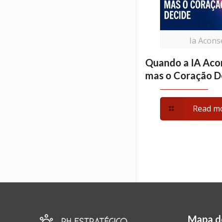
Ia Acons
Quando a IA Aco
mas o Coração D
Read m
Mapa d