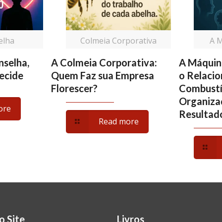
elha
Colmeia Corporativa
A 
nselha,
A Colmeia Corporativa:
A Máquin
ecide
Quem Faz sua Empresa
o Relaci
Florescer?
Combustí
Organiza
ore
Resultad
Read more
o Site
Livros