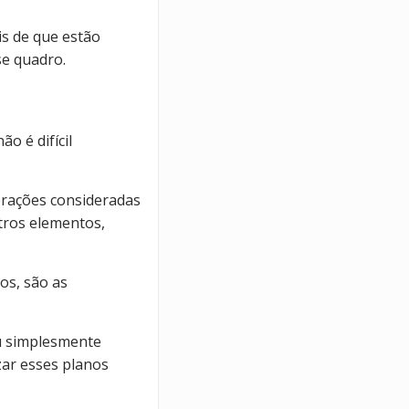
is de que estão
se quadro.
o é difícil
erações consideradas
ros elementos,
os, são as
 simplesmente
zar esses planos