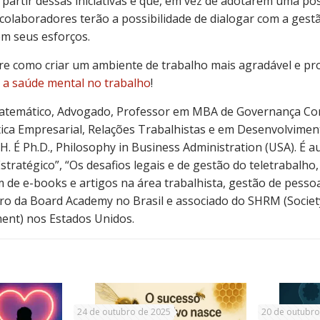
 partir dessas iniciativas é que, em vez de adotarem uma po
colaboradores terão a possibilidade de dialogar com a gestã
m seus esforços.
re como criar um ambiente de trabalho mais agradável e pr
 a saúde mental no trabalho
!
temático, Advogado, Professor em MBA de Governança Cor
tica Empresarial, Relações Trabalhistas e em Desenvolvimen
H. É Ph.D., Philosophy in Business Administration (USA). É au
stratégico”, “Os desafios legais e de gestão do teletrabalho,
m de e-books e artigos na área trabalhista, gestão de pess
ro da Board Academy no Brasil e associado do SHRM (Socie
nt) nos Estados Unidos.
24 de outubro de 2025
20 de outubro