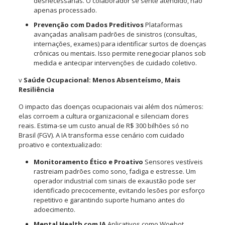
desnecessárias. O colaborador se sente atendido, não
apenas processado.
Prevenção com Dados Preditivos
Plataformas
avançadas analisam padrões de sinistros (consultas,
internações, exames) para identificar surtos de doenças
crônicas ou mentais. Isso permite renegociar planos sob
medida e antecipar intervenções de cuidado coletivo.
v
Saúde Ocupacional: Menos Absenteísmo, Mais
Resiliência
O impacto das doenças ocupacionais vai além dos números:
elas corroem a cultura organizacional e silenciam dores
reais. Estima-se um custo anual de R$ 300 bilhões só no
Brasil (FGV). A IA transforma esse cenário com cuidado
proativo e contextualizado:
Monitoramento Ético e Proativo
Sensores vestíveis
rastreiam padrões como sono, fadiga e estresse. Um
operador industrial com sinais de exaustão pode ser
identificado precocemente, evitando lesões por esforço
repetitivo e garantindo suporte humano antes do
adoecimento.
Mental Health com IA
Aplicativos como Woebot