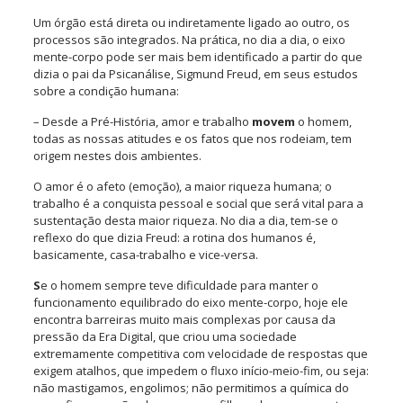
Um órgão está direta ou indiretamente ligado ao outro, os
processos são integrados. Na prática, no dia a dia, o eixo
mente-corpo pode ser mais bem identificado a partir do que
dizia o pai da Psicanálise, Sigmund Freud, em seus estudos
sobre a condição humana:
– Desde a Pré-História, amor
e trabalho
movem
o homem,
todas as nossas atitudes e os fatos que nos rodeiam, tem
origem nestes dois ambientes.
O amor é o afeto (emoção), a maior riqueza humana; o
trabalho é a conquista pessoal e social que será vital para a
sustentação desta maior riqueza. No dia a dia, tem-se o
reflexo do que dizia Freud: a rotina dos humanos é,
basicamente, casa-trabalho e vice-versa.
S
e o homem sempre teve dificuldade para manter o
funcionamento equilibrado do eixo mente-corpo, hoje ele
encontra barreiras muito mais complexas por causa da
pressão da Era Digital, que criou uma sociedade
extremamente competitiva com velocidade de respostas que
exigem atalhos, que
impedem o fluxo início-meio-fim
, ou seja:
não mastigamos, engolimos; não permitimos a química do