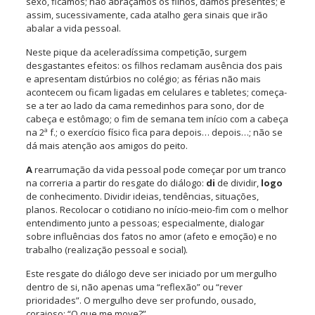
sexo, ficamos; não abraçamos os filhos, damos presentes; e
assim, sucessivamente, cada atalho gera sinais que irão
abalar a vida pessoal.
Neste pique da aceleradíssima competição, surgem
desgastantes efeitos: os filhos reclamam ausência dos pais
e apresentam distúrbios no colégio; as férias não mais
acontecem ou ficam ligadas em celulares e tabletes; começa-
se a ter ao lado da cama remedinhos para sono, dor de
cabeça e estômago; o fim de semana tem início com a cabeça
na 2ª f.; o exercício físico fica para depois… depois…; não se
dá mais atenção aos amigos do peito.
A
rearrumação da vida pessoal pode começar por um tranco
na correria a partir do
resgate do diálogo
:
di
de dividir,
logo
de conhecimento. Dividir ideias, tendências, situações,
planos. Recolocar o cotidiano no início-meio-fim com o melhor
entendimento junto a pessoas; especialmente, dialogar
sobre influências dos fatos no amor (afeto e emoção) e no
trabalho (realização pessoal e social).
Este resgate do diálogo deve ser iniciado por um mergulho
dentro de si, não apenas uma “reflexão” ou “rever
prioridades”. O mergulho deve ser profundo, ousado,
corajoso: “O que me move?”.