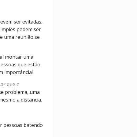
devem ser evitadas.
 simples podem ser
e uma reunião se
tal montar uma
pessoas que estão
em importância!
sar que o
sse problema, uma
mesmo a distância.
or pessoas batendo