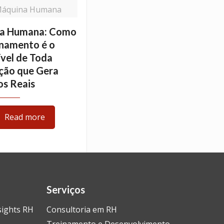
Máquina Humana
a Humana: Como
onamento é o
vel de Toda
ção que Gera
os Reais
Read more
Serviços
sights RH
Consultoria em RH