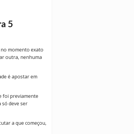
ra 5
es no momento exato
çar outra, nenhuma
dade é apostar em
e foi previamente
a só deve ser
cutar a que começou,