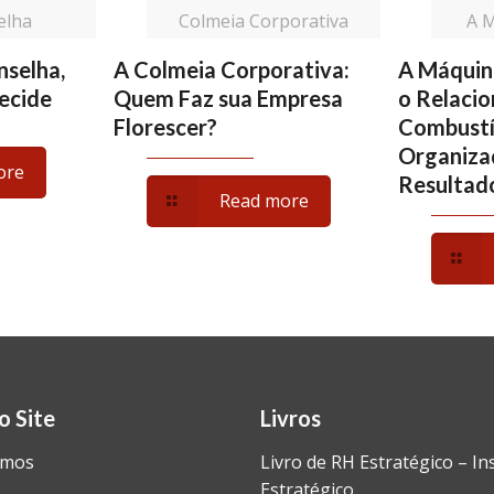
elha
Colmeia Corporativa
A 
nselha,
A Colmeia Corporativa:
A Máquin
ecide
Quem Faz sua Empresa
o Relaci
Florescer?
Combustí
Organiza
ore
Resultad
Read more
o Site
Livros
omos
Livro de RH Estratégico – In
Estratégico