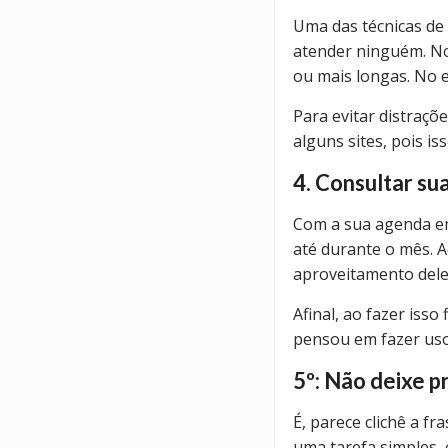
Uma das técnicas de 
atender ninguém. Nos
ou mais longas. No e
Para evitar distraç
alguns sites, pois is
4. Consultar su
Com a sua agenda em
até durante o mês. Ao
aproveitamento dele 
Afinal, ao fazer isso
pensou em fazer uso 
5º: Não deixe p
É, parece clichê a f
uma tarefa simples,