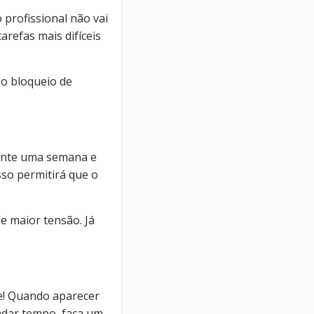
 profissional não vai
refas mais difíceis
o bloqueio de
rante uma semana e
isso permitirá que o
de maior tensão. Já
ade! Quando aparecer
ndar tempo, faça um