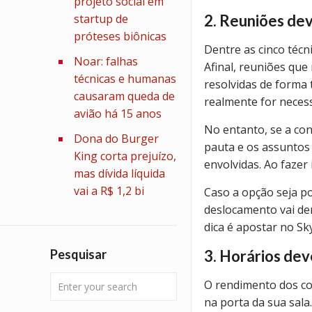
projeto social em
2. Reuniões de
startup de
próteses biônicas
Dentre as cinco técn
Noar: falhas
Afinal, reuniões qu
técnicas e humanas
resolvidas de forma 
causaram queda de
realmente for necess
avião há 15 anos
No entanto, se a co
Dona do Burger
pauta e os assuntos
King corta prejuízo,
envolvidas. Ao fazer
mas dívida líquida
vai a R$ 1,2 bi
Caso a opção seja p
deslocamento vai de
dica é apostar no Sk
3. Horários de
Pesquisar
O rendimento dos co
na porta da sua sala