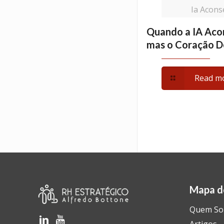
Ia Acons
Quando a IA Aco
mas o Coração D
Read m
Mapa d
Quem S