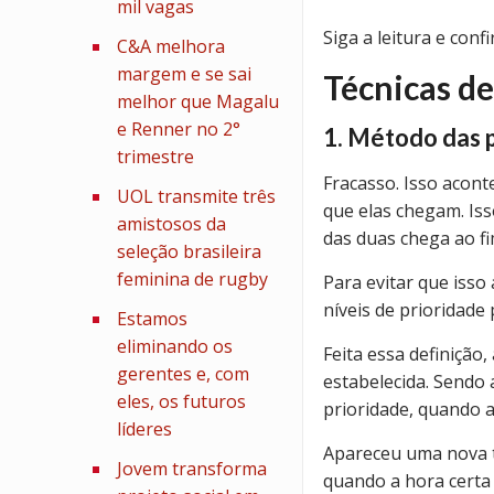
mil vagas
Siga a leitura e conf
C&A melhora
margem e se sai
Técnicas de
melhor que Magalu
e Renner no 2°
1. Método das 
trimestre
Fracasso. Isso acon
UOL transmite três
que elas chegam. Is
amistosos da
das duas chega ao fi
seleção brasileira
feminina de rugby
Para evitar que isso
níveis de prioridade
Estamos
eliminando os
Feita essa definição
gerentes e, com
estabelecida. Sendo 
eles, os futuros
prioridade, quando a
líderes
Apareceu uma nova t
Jovem transforma
quando a hora certa