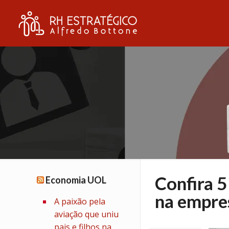
Confira 5
Economia UOL
na empre
A paixão pela
aviação que uniu
pais e filhos na