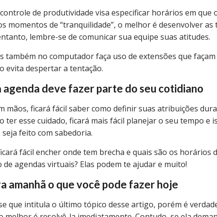
controle de produtividade visa especificar horários em que o
 momentos de “tranquilidade”, o melhor é desenvolver as ta
ntanto, lembre-se de comunicar sua equipe suas atitudes.
ões também no computador faça uso de extensões que façam 
so evita despertar a tentação.
a agenda deve fazer parte do seu cotidiano
 mãos, ficará fácil saber como definir suas atribuições du
 ter esse cuidado, ficará mais fácil planejar o seu tempo e 
seja feito com sabedoria.
 ficará fácil encher onde tem brecha e quais são os horários 
de agendas virtuais? Elas podem te ajudar e muito!
ra amanhã o que você pode fazer hoje
rase que intitula o último tópico desse artigo, porém é verd
 o melhor é resolvê-la imediatamente. Contudo, se ela dema