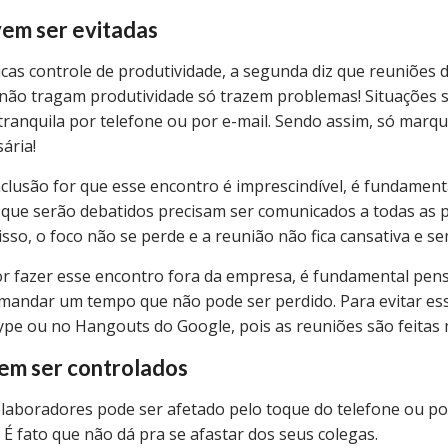
vem ser evitadas
icas
controle de produtividade, a segunda diz que reuniões 
e não tragam produtividade só trazem problemas! Situações
tranquila por telefone ou por e-mail.
Sendo assim, só marqu
ária!
nclusão for que esse encontro é imprescindível, é fundamen
 que serão debatidos precisam ser comunicados a todas as 
 isso, o foco não se perde e a reunião não fica cansativa e s
or fazer esse encontro fora da empresa, é fundamental pen
mandar um tempo que não pode ser perdido. Para evitar e
ype ou no Hangouts do Google, pois as reuniões são feitas 
vem ser controlados
laboradores pode ser afetado pelo toque do telefone ou p
. É fato que não dá pra se afastar dos seus colegas.