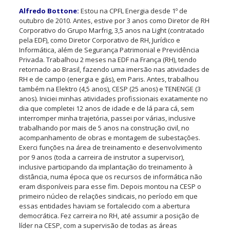
Alfredo Bottone:
Estou na CPFL Energia desde 1º de
outubro de 2010. Antes, estive por 3 anos como Diretor de RH
Corporativo do Grupo Marfrig, 3,5 anos na Light (contratado
pela EDF), como Diretor Corporativo de RH, Jurídico e
Informática, além de Segurança Patrimonial e Previdência
Privada. Trabalhou 2 meses na EDF na França (RH), tendo
retornado ao Brasil, fazendo uma imersão nas atividades de
RH e de campo (energia e gás), em Paris. Antes, trabalhou
também na Elektro (4,5 anos), CESP (25 anos) e TENENGE (3
anos). Iniciei minhas atividades profissionais exatamente no
dia que completei 12 anos de idade e de lá para cá, sem
interromper minha trajetória, passei por várias, inclusive
trabalhando por mais de 5 anos na construção civil, no
acompanhamento de obras e montagem de subestações.
Exerci funções na área de treinamento e desenvolvimento
por 9 anos (toda a carreira de instrutor a supervisor),
inclusive participando da implantação do treinamento à
distância, numa época que os recursos de informática não
eram disponíveis para esse fim. Depois montou na CESP o
primeiro núcleo de relações sindicais, no período em que
essas entidades haviam se fortalecido com a abertura
democrática. Fez carreira no RH, até assumir a posição de
líder na CESP, com a supervisão de todas as áreas