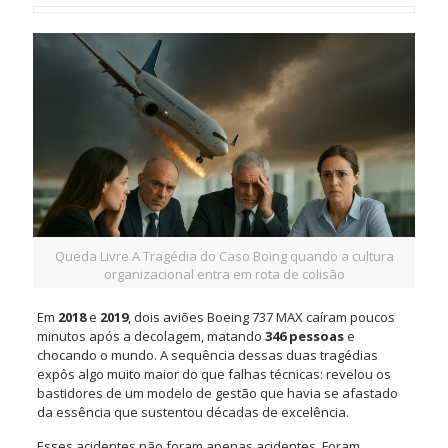
Queda Livre A Tragédia do Caso Boing quando a cultura
organizacional entra em rota de colisão
Em
2018
e
2019
, dois aviões Boeing 737 MAX caíram poucos
minutos após a decolagem, matando
346 pessoas
e
chocando o mundo. A sequência dessas duas tragédias
expôs algo muito maior do que falhas técnicas: revelou os
bastidores de um modelo de gestão que havia se afastado
da essência que sustentou décadas de excelência.
Esses acidentes não foram apenas acidentes. Foram