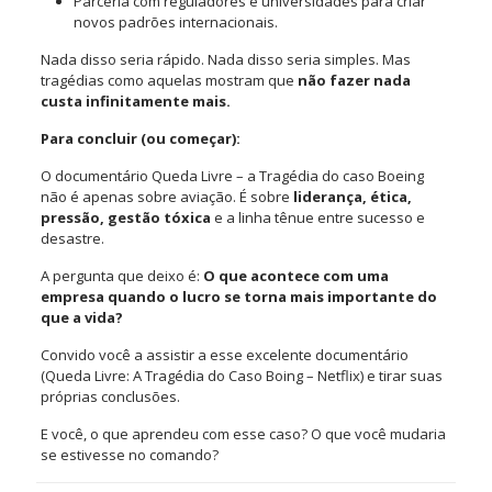
Parceria com reguladores e universidades para criar
novos padrões internacionais.
Nada disso seria rápido. Nada disso seria simples. Mas
tragédias como aquelas mostram que
não fazer nada
custa infinitamente mais.
Para concluir (ou começar):
O documentário Queda Livre – a Tragédia do caso Boeing
não é apenas sobre aviação. É sobre
liderança, ética,
pressão, gestão tóxica
e a linha tênue entre sucesso e
desastre.
A pergunta que deixo é:
O que acontece com uma
empresa quando o lucro se torna mais importante do
que a vida?
Convido você a assistir a esse excelente documentário
(Queda Livre: A Tragédia do Caso Boing – Netflix) e tirar suas
próprias conclusões.
E você, o que aprendeu com esse caso? O que você mudaria
se estivesse no comando?