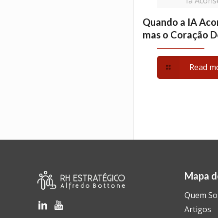
Ia Acons
Quando a IA Aco
mas o Coração D
Read m
Mapa d
Quem S
Artigos