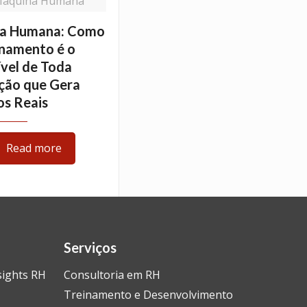
Máquina Humana
a Humana: Como
onamento é o
vel de Toda
ção que Gera
os Reais
Read more
Serviços
sights RH
Consultoria em RH
Treinamento e Desenvolvimento