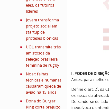
eles, os futuros
líderes
Jovem transforma
projeto social em
startup de
próteses biônicas
UOL transmite três
amistosos da
seleção brasileira
feminina de rugby
I. PODER DE DIREÇ
Noar: falhas
Antes, para melhor 
técnicas e humanas
causaram queda de
Define o art. 2º, da
avião há 15 anos
os riscos da atividad
Dona do Burger
Deixando-se de lado 
King corta prejuízo,
inequívoco o entend