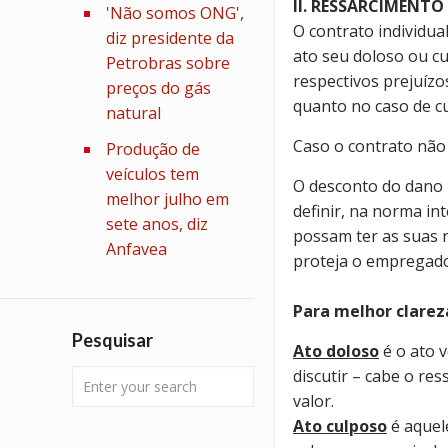
II. RESSARCIMENTO
'Não somos ONG',
O contrato individu
diz presidente da
ato seu doloso ou cu
Petrobras sobre
respectivos prejuíz
preços do gás
quanto no caso de cu
natural
Caso o contrato não 
Produção de
veículos tem
O desconto do dano 
melhor julho em
definir, na norma in
sete anos, diz
possam ter as suas 
Anfavea
proteja o empregado
Para melhor clareza
Pesquisar
Ato doloso
é o ato v
discutir – cabe o r
valor.
Ato culposo
é aquel