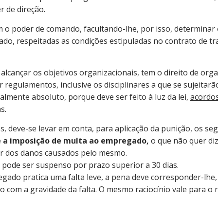
 de direção.
o poder de comando, facultando-lhe, por isso, determina
do, respeitadas as condições estipuladas no contrato de tr
lcançar os objetivos organizacionais, tem o direito de orga
 regulamentos, inclusive os disciplinares a que se sujeitar
almente absoluto, porque deve ser feito à luz da lei,
acordos
s.
s, deve-se levar em conta, para aplicação da punição, os se
e a imposição de multa ao empregado,
o que não quer di
ir dos danos causados pelo mesmo.
pode ser suspenso por prazo superior a 30 dias.
egado pratica uma falta leve, a pena deve corresponder-lh
o com a gravidade da falta. O mesmo raciocínio vale para o