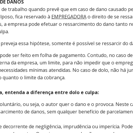
 DE DANOS
al de trabalho quando prevê que em caso de dano causado p
lposo, fica reservado à
EMPREGADORA
o direito de se ressa
os, a empresa pode efetuar o ressarcimento do dano tanto n
lpa.
preveja essa hipótese, somente é possível se ressarcir do d
pode ser feito em folha de pagamento. Contudo, no caso de 
terna da empresa, um limite, para não impedir que o empreg
necessidades mínimas atendidas. No caso de dolo, não há ju
 quanto o limite da cobrança.
, entenda a diferença entre dolo e culpa:
oluntário, ou seja, o autor quer o dano e o provoca. Neste 
essarcimento de danos, sem qualquer benefício de parcelame
e decorrente de negligência, imprudência ou imperícia. Pode