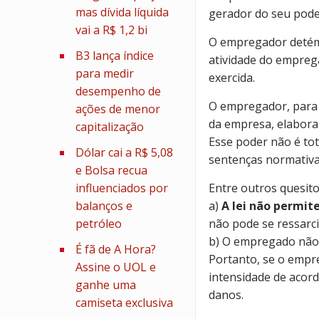
mas dívida líquida
gerador do seu poder
vai a R$ 1,2 bi
O empregador detém 
B3 lança índice
atividade do emprega
para medir
exercida.
desempenho de
O empregador, para a
ações de menor
da empresa, elaborar
capitalização
Esse poder não é tot
Dólar cai a R$ 5,08
sentenças normativa
e Bolsa recua
influenciados por
Entre outros quesito
balanços e
a)
A lei não permit
petróleo
não pode se ressarc
b) O empregado não 
É fã de A Hora?
Portanto, se o empr
Assine o UOL e
intensidade de acord
ganhe uma
danos.
camiseta exclusiva