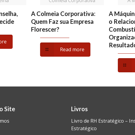
elha
Colmeia Corporativa
A 
nselha,
A Colmeia Corporativa:
A Máquin
ecide
Quem Faz sua Empresa
o Relaci
Florescer?
Combustí
Organiza
ore
Resultad
Read more
o Site
Livros
omos
Livro de RH Estratégico – In
Estratégico