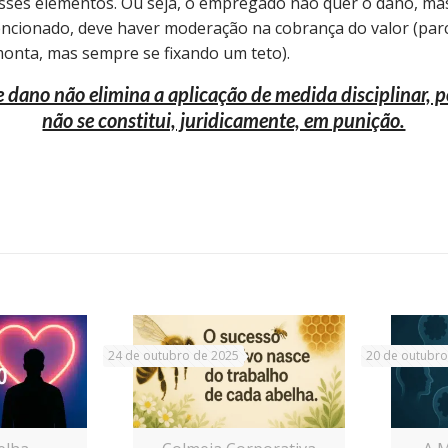
sses elementos. Ou seja, o empregado não quer o dano, mas
ncionado, deve haver moderação na cobrança do valor (pa
onta, mas sempre se fixando um teto).
 dano não elimina a aplicação de medida disciplinar, p
não se constitui, juridicamente, em punição.
24 de outubro de 2025
20 de outubro