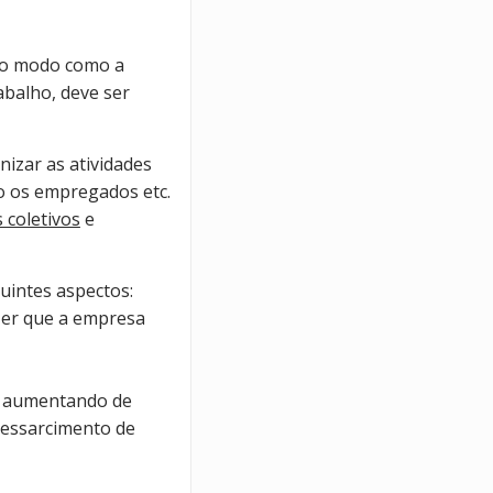
r o modo como a
abalho, deve ser
nizar as atividades
ão os empregados etc.
 coletivos
e
guintes aspectos:
zer que a empresa
e, aumentando de
 ressarcimento de