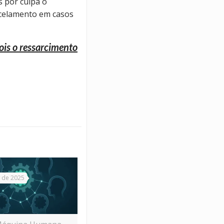
 por culpa o
rcelamento em casos
ois o ressarcimento
 de 2025