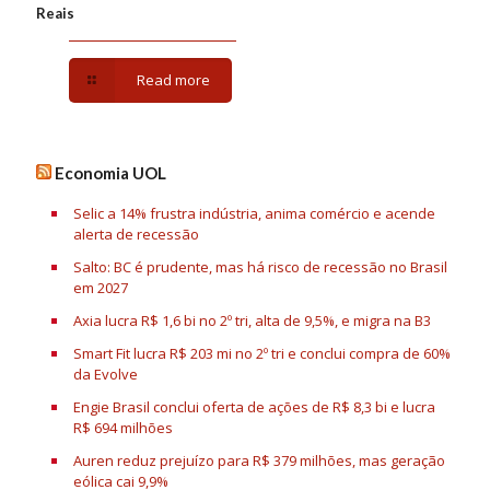
Reais
Read more
Economia UOL
Selic a 14% frustra indústria, anima comércio e acende
alerta de recessão
Salto: BC é prudente, mas há risco de recessão no Brasil
em 2027
Axia lucra R$ 1,6 bi no 2º tri, alta de 9,5%, e migra na B3
Smart Fit lucra R$ 203 mi no 2º tri e conclui compra de 60%
da Evolve
Engie Brasil conclui oferta de ações de R$ 8,3 bi e lucra
R$ 694 milhões
Auren reduz prejuízo para R$ 379 milhões, mas geração
eólica cai 9,9%