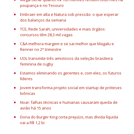
poupança e no Tesouro
Embraer em alta e Natura sob pressão: o que esperar
dos balanços da semana
TCE, Rede Sarah, universidades e mais órgãos:
concursos têm 28,3 mil vagas
C&A melhora margem e se sai melhor que Magalu e
Renner no 2° trimestre
UOL transmite três amistosos da seleção brasileira
feminina de rugby
Estamos eliminando os gerentes e, com eles, os futuros
líderes
Jovem transforma projeto social em startup de próteses
biônicas
Noar: falhas técnicas e humanas causaram queda de
avião há 15 anos
Dona do Burger King corta prejuízo, mas dívida líquida
vai a R$ 1,2 bi