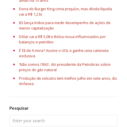
avião há 15 anos
Dona do Burger King corta prejuízo, mas dívida líquida
vai a R$ 1,2 bi
B3 lança índice para medir desempenho de ações de
menor capitalização
Dólar cai a R$ 5,08 e Bolsa recua influenciados por
balanços e petróleo
É fã de A Hora? Assine o UOL e ganhe uma camiseta
exclusiva
'Não somos ONG', diz presidente da Petrobras sobre
preços do gás natural
Produção de veículos tem melhor julho em sete anos, diz
Anfavea
Pesquisar