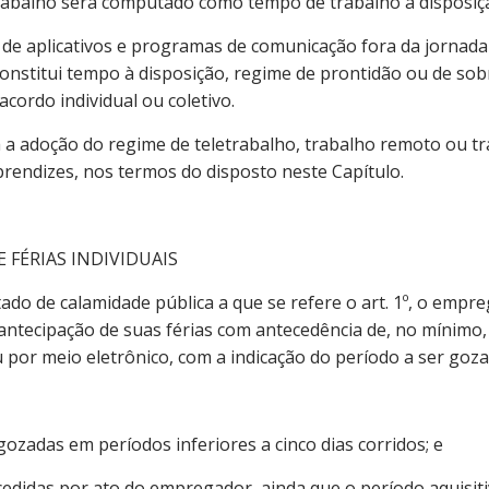
rabalho será computado como tempo de trabalho à disposi
 de aplicativos e programas de comunicação fora da jornada
nstitui tempo à disposição, regime de prontidão ou de sobr
cordo individual ou coletivo.
da a adoção do regime de teletrabalho, trabalho remoto ou tr
prendizes, nos termos do disposto neste Capítulo.
 FÉRIAS INDIVIDUAIS
tado de calamidade pública a que se refere o art. 1º, o emp
ntecipação de suas férias com antecedência de, no mínimo,
u por meio eletrônico, com a indicação do período a ser go
gozadas em períodos inferiores a cinco dias corridos; e
cedidas por ato do empregador, ainda que o período aquisitiv