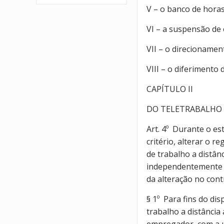
V – o banco de horas
VI – a suspensão de 
VII – o direcionamen
VIII – o diferiment
CAPÍTULO II
DO TELETRABALHO
Art. 4º Durante o es
critério, alterar o 
de trabalho a distân
independentemente da
da alteração no contr
§ 1º Para fins do di
trabalho a distânci
empregador, com a u