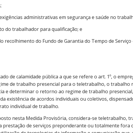
;
exigências administrativas em segurança e saúde no trabalh
to do trabalhador para qualificação; e
o do recolhimento do Fundo de Garantia do Tempo de Serviço
tado de calamidade pública a que se refere o art. 1º, o empr
regime de trabalho presencial para o teletrabalho, o trabalho
cia e determinar o retorno ao regime de trabalho presencial
 existência de acordos individuais ou coletivos, dispensado
ato individual de trabalho.
sposto nesta Medida Provisória, considera-se teletrabalho, 
a a prestação de serviços preponderante ou totalmente fora
tilização de tecnologias da informação e comunicação que, 