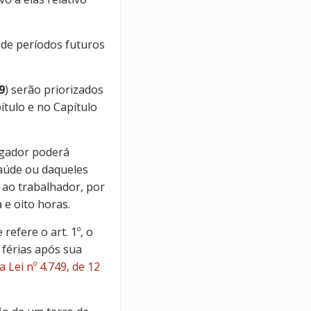
de períodos futuros
9
) serão priorizados
ítulo e no Capítulo
regador poderá
saúde ou daqueles
ao trabalhador, por
 e oito horas.
refere o art. 1º, o
férias após sua
da Lei nº 4.749, de 12