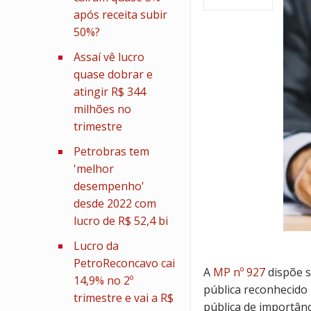
após receita subir
50%?
Assaí vê lucro
quase dobrar e
atingir R$ 344
milhões no
trimestre
Petrobras tem
'melhor
desempenho'
desde 2022 com
lucro de R$ 52,4 bi
Lucro da
PetroReconcavo cai
A
MP nº 927
dispõe s
14,9% no 2º
pública reconhecido 
trimestre e vai a R$
pública de importânc