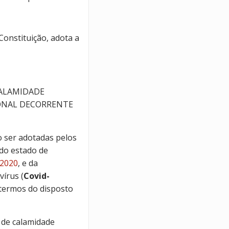
 Constituição, adota a
CALAMIDADE
IONAL DECORRENTE
o ser adotadas pelos
do estado de
 2020
, e da
írus (
Covid-
 termos do disposto
 de calamidade