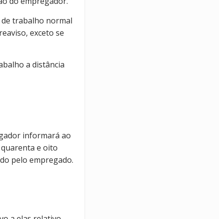
ção do empregador.
 de trabalho normal
eaviso, exceto se
abalho a distância
regador informará ao
 quarenta e oito
zado pelo empregado.
o a elas relativo