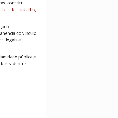
tas, constitui
s Leis do Trabalho,
egado e o
manência do vínculo
s, legais e
lamidade pública e
dores, dentre