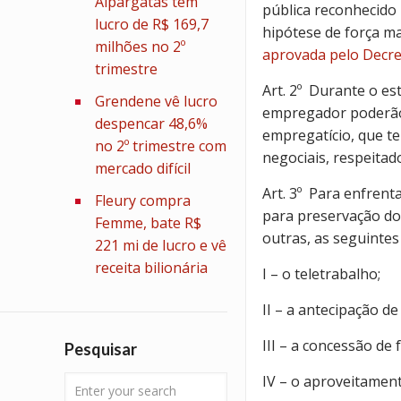
Alpargatas tem
pública reconhecido
lucro de R$ 169,7
hipótese de força m
milhões no 2º
aprovada pelo Decret
trimestre
Art. 2º Durante o es
Grendene vê lucro
empregador poderão c
despencar 48,6%
empregatício, que t
no 2º trimestre com
negociais, respeitad
mercado difícil
Art. 3º Para enfren
Fleury compra
para preservação do
Femme, bate R$
outras, as seguintes
221 mi de lucro e vê
receita bilionária
I – o teletrabalho;
II – a antecipação de 
III – a concessão de f
Pesquisar
IV – o aproveitament