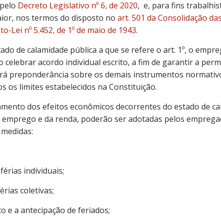
 pelo
Decreto Legislativo nº 6, de 2020
,
e, para fins trabalhis
aior, nos termos do disposto no
art. 501 da Consolidação da
o-Lei nº 5.452, de 1º de maio de 1943
.
tado de calamidade pública a que se refere o art. 1º, o empr
elebrar acordo individual escrito, a fim de garantir a per
erá preponderância sobre os demais instrumentos normativo
os os limites estabelecidos na Constituição.
tamento dos efeitos econômicos decorrentes do estado de ca
 emprego e da renda, poderão ser adotadas pelos emprega
 medidas:
férias individuais;
érias coletivas;
o e a antecipação de feriados;