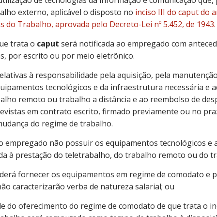
lho externo, aplicável o disposto no
inciso III do caput do a
s do Trabalho, aprovada pelo Decreto-Lei nº 5.452, de 1943.
que trata o
caput
será notificada ao empregado com anteced
s, por escrito ou por meio eletrônico.
relativas à responsabilidade pela aquisição, pela manutençã
uipamentos tecnológicos e da infraestrutura necessária e 
balho remoto ou trabalho a distância e ao reembolso de des
istas em contrato escrito, firmado previamente ou no prazo
mudança do regime de trabalho.
 o empregado não possuir os equipamentos tecnológicos e a
a à prestação do teletrabalho, do trabalho remoto ou do tra
derá fornecer os equipamentos em regime de comodato e p
não caracterizarão verba de natureza salarial; ou
ade do oferecimento do regime de comodato de que trata o inc