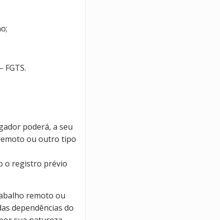
o;
 – FGTS.
egador poderá, a seu
 remoto ou outro tipo
,
 o registro prévio
trabalho remoto ou
 das dependências do
por sua natureza,