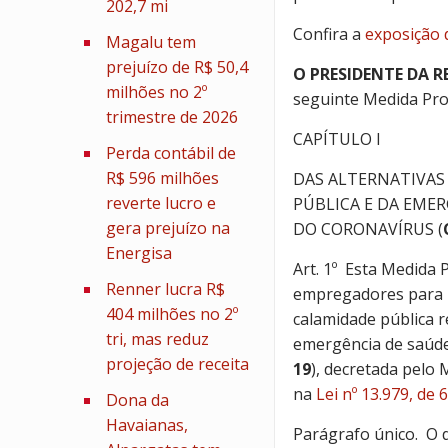
202,7 mi
Confira a
exposição 
Magalu tem
prejuízo de R$ 50,4
O PRESIDENTE DA R
milhões no 2º
seguinte Medida Prov
trimestre de 2026
CAPÍTULO I
Perda contábil de
R$ 596 milhões
DAS ALTERNATIVAS
reverte lucro e
PÚBLICA E DA EME
gera prejuízo na
DO CORONAVÍRUS (
Energisa
Art. 1º Esta Medida 
Renner lucra R$
empregadores para 
404 milhões no 2º
calamidade pública 
tri, mas reduz
emergência de saúde 
projeção de receita
19
), decretada pelo 
na
Lei nº 13.979, de 
Dona da
Havaianas,
Parágrafo único. O d