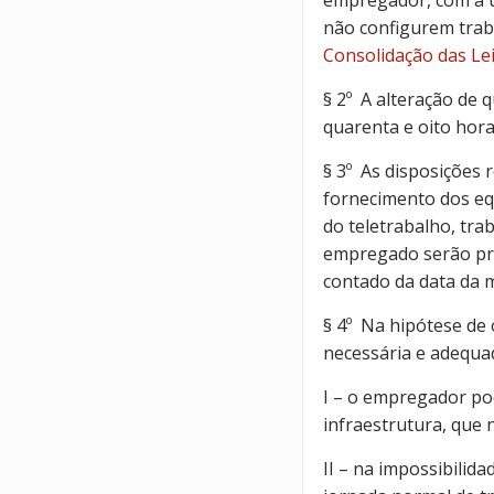
não configurem traba
Consolidação das Lei
§ 2º A alteração de 
quarenta e oito hora
§ 3º As disposições 
fornecimento dos eq
do teletrabalho, tra
empregado serão prev
contado da data da 
§ 4º Na hipótese de
necessária e adequad
I – o empregador po
infraestrutura, que 
II – na impossibilid