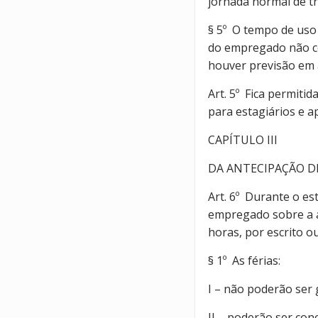
jornada normal de t
§ 5º O tempo de uso
do empregado não co
houver previsão em a
Art. 5º Fica permiti
para estagiários e a
CAPÍTULO III
DA ANTECIPAÇÃO DE
Art. 6º Durante o es
empregado sobre a a
horas, por escrito o
§ 1º As férias:
I – não poderão ser 
II – poderão ser con