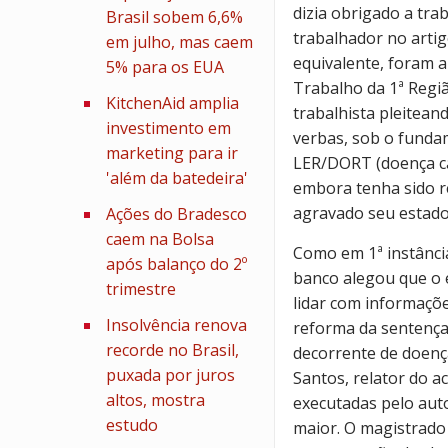
dizia obrigado a tr
Brasil sobem 6,6%
trabalhador no artig
em julho, mas caem
equivalente, foram 
5% para os EUA
Trabalho da 1ª Regi
KitchenAid amplia
trabalhista pleitea
investimento em
verbas, sob o funda
marketing para ir
LER/DORT (doença ca
'além da batedeira'
embora tenha sido r
agravado seu estado
Ações do Bradesco
caem na Bolsa
Como em 1ª instância
após balanço do 2º
banco alegou que o e
trimestre
lidar com informaçõe
Insolvência renova
reforma da sentença
recorde no Brasil,
decorrente de doenç
puxada por juros
Santos, relator do 
altos, mostra
executadas pelo aut
estudo
maior. O magistrado