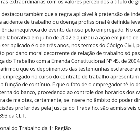
s extraordinárias com os valores percebidos a título de gra
o destacou também que a regra aplicável à pretensão de ind
 acidente de trabalho ou doença profissional é definida le
 ciência inequívoca do evento danoso pelo empregado. No ca
ade laborativa em julho de 2002 e ajuizou a ação em julho de
a ser aplicado é o de três anos, nos termos do Código Civil,
ção por dano moral decorrente de relação de trabalho só pa
iça do Trabalho com a Emenda Constitucional Nº 45, de 2004
 afirmou que os depoimentos das testemunhas esclareceram
 empregado no curso do contrato de trabalho apresentam 
 a função de contínuo. E que o fato de o empregador tê-lo 
terna do banco, procedendo ao controle dos horários dos ca
ra de malotes, certamente, se insere no âmbito do poder dir
sões proferidas pela Justiça do Trabalho, são admissíveis 
893 da CLT.
ional do Trabalho da 1ª Região