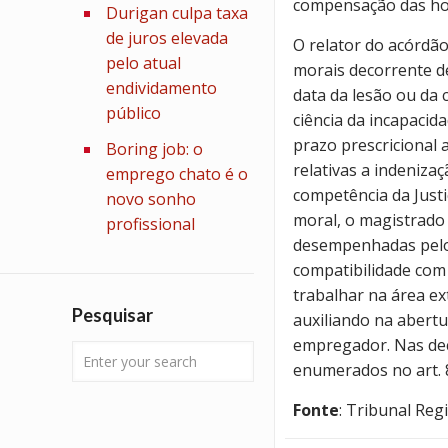
compensação das hora
Durigan culpa taxa
de juros elevada
O relator do acórdã
pelo atual
morais decorrente de
endividamento
data da lesão ou da
público
ciência da incapacid
prazo prescricional 
Boring job: o
relativas a indeniza
emprego chato é o
competência da Just
novo sonho
moral, o magistrado
profissional
desempenhadas pelo
compatibilidade com
trabalhar na área ex
Pesquisar
auxiliando na abertu
empregador. Nas deci
enumerados no art. 
Fonte
: Tribunal Reg