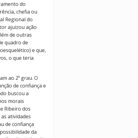
dramento do
rência, chefia ou
al Regional do
tor ajuizou ação
além de outras
de quadro de
oesquelético) e que,
s, o que teria
ram ao 2º grau. O
unção de confiança e
gado buscou a
nos morais
e Ribeiro dos
as atividades
u de confiança
possibilidade da