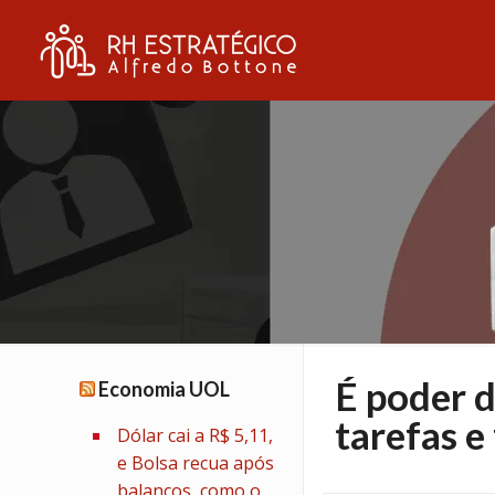
É poder 
Economia UOL
tarefas e
Dólar cai a R$ 5,11,
e Bolsa recua após
balanços, como o