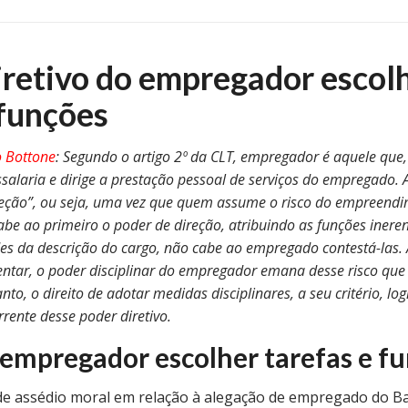
iretivo do empregador escol
 funções
o Bottone
: Segundo o artigo 2º da CLT, empregador é aquele que
salaria e dirige a prestação pessoal de serviços do empregado. A
ireção”, ou seja, uma vez que quem assume o risco do empreen
be ao primeiro o poder de direção, atribuindo as funções ineren
des da descrição do cargo, não cabe ao empregado contestá-las
tar, o poder disciplinar do empregador emana desse risco que
anto, o direito de adotar medidas disciplinares, a seu critério, l
rente desse poder diretivo.
 empregador escolher tarefas e f
de assédio moral em relação à alegação de empregado do Ban