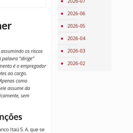
2026-07
2026-06
her
2026-05
2026-04
2026-03
, assumindo os riscos
 palavra “dirige”
2026-02
dimento é o empregador
tes ao cargo.
. Apenas como
 ele assume da
ogicamente, sem
unções
co Itaú S. A. que se