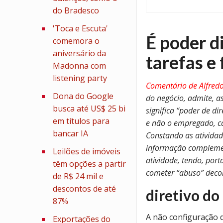
do Bradesco
'Toca e Escuta'
É poder d
comemora o
aniversário da
tarefas e
Madonna com
listening party
Comentário de Alfred
Dona do Google
do negócio, admite, as
busca até US$ 25 bi
significa “poder de d
em títulos para
e não o empregado, ca
bancar IA
Constando as ativida
informação complemen
Leilões de imóveis
atividade, tendo, port
têm opções a partir
cometer “abuso” decor
de R$ 24 mil e
descontos de até
diretivo do
87%
A não configuração 
Exportações do