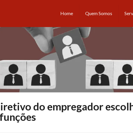
Home
Quem Somos
Serv
diretivo do empregador escol
 funções