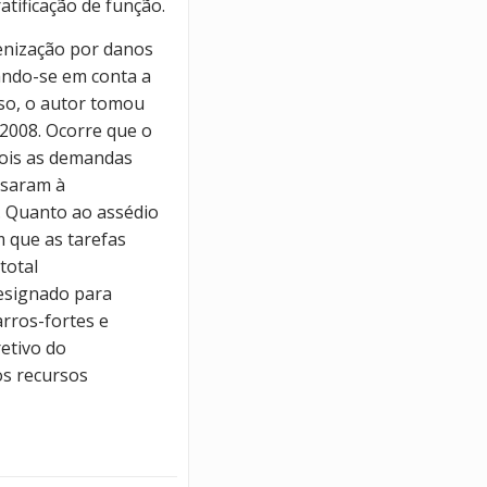
tificação de função.
enização por danos
vando-se em conta a
so, o autor tomou
 2008. Ocorre que o
 pois as demandas
ssaram à
. Quanto ao assédio
 que as tarefas
total
designado para
rros-fortes e
etivo do
os recursos