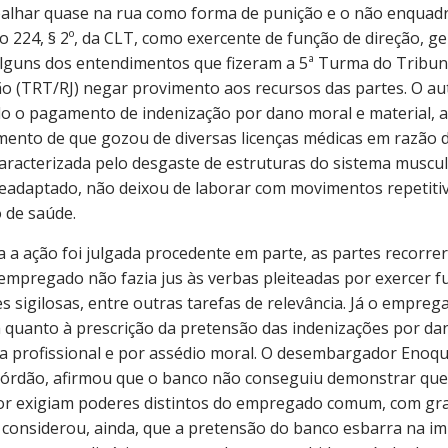
abalhar quase na rua como forma de punição e o não enqua
o 224, § 2º, da CLT, como exercente de função de direção, ge
alguns dos entendimentos que fizeram a 5ª Turma do Tribun
ão (TRT/RJ) negar provimento aos recursos das partes. O au
ndo o pagamento de indenização por dano moral e material, 
mento de que gozou de diversas licenças médicas em razão 
racterizada pelo desgaste de estruturas do sistema muscul
eadaptado, não deixou de laborar com movimentos repetitivo
 de saúde.
 a ação foi julgada procedente em parte, as partes recorre
mpregado não fazia jus às verbas pleiteadas por exercer f
s sigilosas, entre outras tarefas de relevância. Já o empre
 quanto à prescrição da pretensão das indenizações por da
a profissional e por assédio moral. O desembargador Enoqu
acórdão, afirmou que o banco não conseguiu demonstrar que 
or exigiam poderes distintos do empregado comum, com gra
 considerou, ainda, que a pretensão do banco esbarra na im