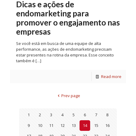
Dicas e ações de
endomarketing para
promover o engajamento nas
empresas
Se você está em busca de uma equipe de alta
performance, as ações de endomarketing precisam
estar presentes na rotina da empresa. Esse conceito
também é
[…]
Read more
Prev page
1
2
3
4
5
6
7
8
9
10
11
12
13
14
15
16