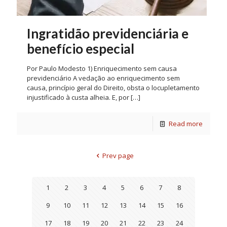
Ingratidão previdenciária e
benefício especial
Por Paulo Modesto 1) Enriquecimento sem causa
previdenciário A vedação ao enriquecimento sem
causa, princípio geral do Direito, obsta o locupletamento
injustificado à custa alheia. E, por
[…]
Read more
Prev page
1
2
3
4
5
6
7
8
9
10
11
12
13
14
15
16
17
18
19
20
21
22
23
24