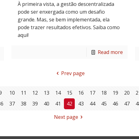
À primeira vista, a gestão descentralizada
pode ser enxergada como um desafio
grande. Mas, se bem implementada, ela
pode trazer resultados efetivos. Saiba como
aqui!
Read more
Prev page
9
10
11
12
13
14
15
16
17
18
19
20
2
36
37
38
39
40
41
42
43
44
45
46
47
4
Next page