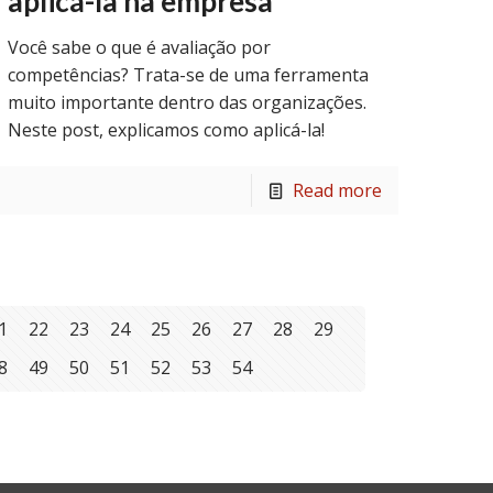
aplicá-la na empresa
Você sabe o que é avaliação por
competências? Trata-se de uma ferramenta
muito importante dentro das organizações.
Neste post, explicamos como aplicá-la!
Read more
1
22
23
24
25
26
27
28
29
8
49
50
51
52
53
54